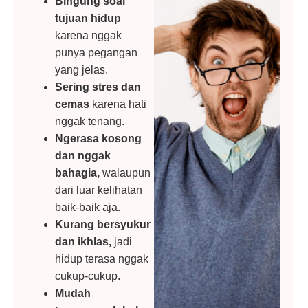
Bingung soal
tujuan hidup
karena nggak
punya pegangan
yang jelas.
Sering stres dan
cemas
karena hati
nggak tenang.
Ngerasa kosong
dan nggak
bahagia,
walaupun
dari luar kelihatan
baik-baik aja.
Kurang bersyukur
dan ikhlas,
jadi
hidup terasa nggak
cukup-cukup.
Mudah