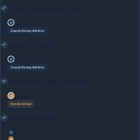
7 Wasiat Yang Mengubah Hidup
S
Coach Sonny Abi Kim
Happiness Passport
S
Coach Sonny Abi Kim
Luka Batin Yang Masih Membekas
A
Bunda Ambar
Shining Women Series
S
A