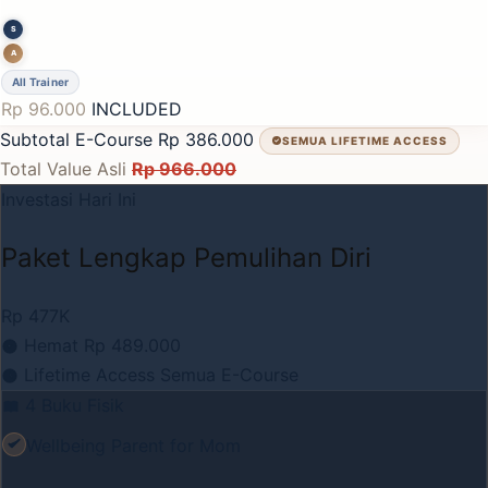
S
A
All Trainer
Rp 96.000
INCLUDED
Subtotal E-Course
Rp 386.000
SEMUA LIFETIME ACCESS
Total Value Asli
Rp 966.000
Investasi Hari Ini
Paket Lengkap Pemulihan Diri
Rp 477K
Hemat Rp 489.000
Lifetime Access Semua E-Course
4 Buku Fisik
Wellbeing Parent for Mom