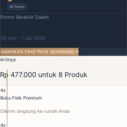
All Trainer
Promo Berakhir Dalam
--d --:--:--
29 Juni – 1 Juli 2026
AMANKAN PAKETNYA SEKARANG
Artinya
Rp 477.000 untuk 8 Produk
4x
Buku Fisik Premium
Dikirim langsung ke rumah Anda
4x