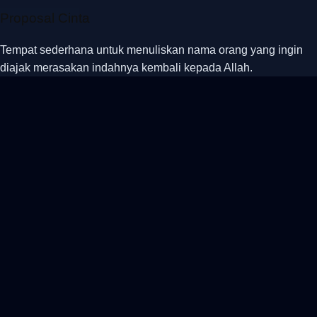
Isi Proposal Cinta
Proposal Cinta
Tempat sederhana untuk menuliskan nama orang yang ingin
diajak merasakan indahnya kembali kepada Allah.
lalu pulang dengan hati yang lebih tenang.
betul?