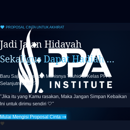
PROPOSAL CINTA UNTUK AKHIRAT
Jadi Jalan Hidayah
Sekaligus Dapat Hadiah …
Baru Saja Merasakan Manisnya Tauhid di Kelas PPA,
Selanjutnya apa?
"Jika itu yang Kamu rasakan, Maka Jangan Simpan Kebaikan
Ini untuk dirimu sendiri 🤍"
Mulai Mengisi Proposal Cinta