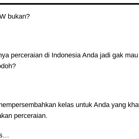
OW bukan?
ya perceraian di Indonesia Anda jadi gak ma
jodoh?
 mempersembahkan kelas untuk Anda yang khawa
akan perceraian.
as…