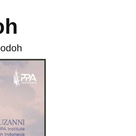
oh
Jodoh