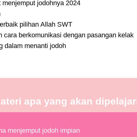
t menjemput jodohnya 2024
h
rbaik pilihan Allah SWT
 cara berkomunikasi dengan pasangan kelak
g dalam menanti jodoh
ateri apa yang akan dipelajar
a menjemput jodoh impian