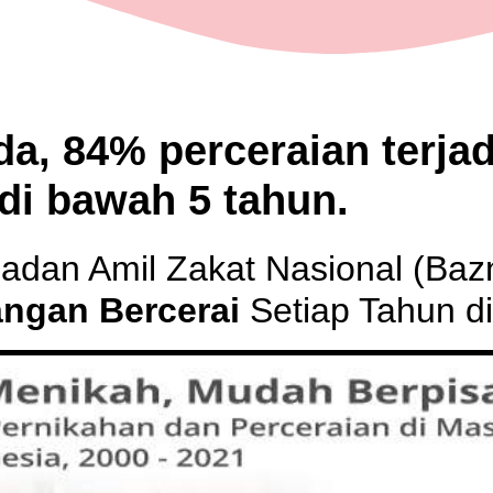
da,
84% perceraian
terja
di bawah 5 tahun.
adan Amil Zakat Nasional (Baz
angan Bercerai
Setiap Tahun d