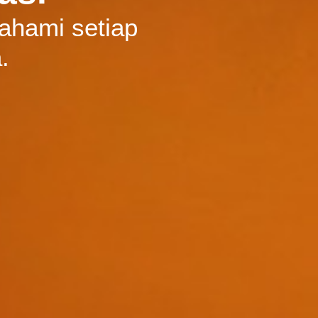
hami setiap
.