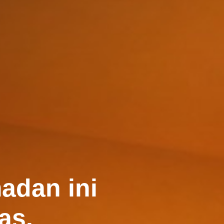
adan ini
as.