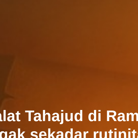
alat Tahajud di Ram
gak sekadar rutinit