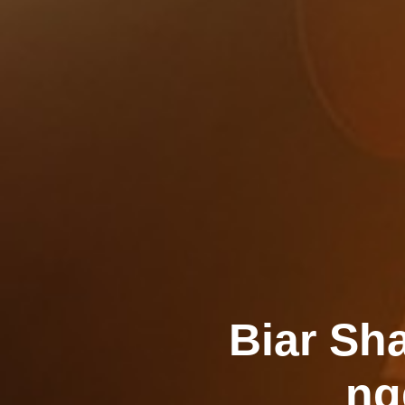
Biar Sh
ng