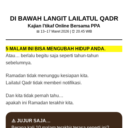
DI BAWAH LANGIT LAILATUL QADR
Kajian I’tikaf Online Bersama PPA
📅 13–17 Maret 2026 | ⏰ 20.45 WIB
5 MALAM INI BISA MENGUBAH HIDUP ANDA.
Atau… berlalu begitu saja seperti tahun-tahun
sebelumnya.
Ramadan tidak menunggu kesiapan kita.
Lailatul Qadr tidak memberi notifikasi.
Dan kita tidak pernah tahu…
apakah ini Ramadan terakhir kita.
⚠️ JUJUR SAJA…
Berapa kali 10 malam terakhir terasa seperti ini?