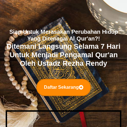
Siap Untuk Merasakan Perubahan Hidup
Yang Ditenagai Al Qur'an?!
Ditemani Langsung Selama 7 Hari
Untuk Menjadi Pengamal Qur'an
Oleh Ustadz Rezha Rendy
Daftar Sekarang